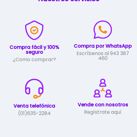
se
pueden
elegir
en
la
página
de
Compra por WhatsApp
Compra fácil y 100%
producto
seguro
Escríbenos al 943 387
460
¿Como comprar?
Vende con nosotros
Venta telefónica
Regístrate aquí
(01)635-2284