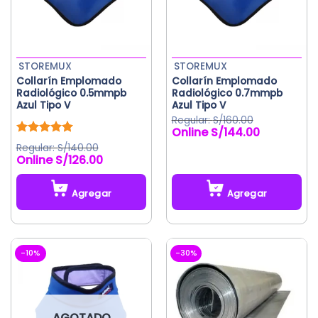
la
página
de
producto
STOREMUX
STOREMUX
Collarín Emplomado
Collarín Emplomado
Radiológico 0.5mmpb
Radiológico 0.7mmpb
Azul Tipo V
Azul Tipo V
S/
160.00
S/
144.00
El
El
precio
precio
Valorado
S/
140.00
original
actual
con
5.00
S/
126.00
El
El
de 5
era:
es:
precio
precio
S/160.00.
S/144.00.
original
actual
Agregar
Agregar
era:
es:
S/140.00.
S/126.00.
-10%
-30%
AGOTADO