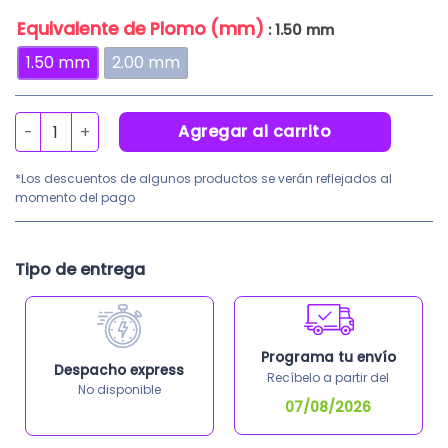
S/3,680.00
es:
S/3,650.00
Equivalente de Plomo (mm)
: 1.50 mm
1.50 mm
2.00 mm
Biombo Emplomado 3X120X190cm con Visor de 30x30cm 
Agregar al carrito
*Los descuentos de algunos productos se verán reflejados al
momento del pago
Tipo de entrega
Programa tu envío
Despacho express
Recíbelo a partir del
No disponible
07/08/2026