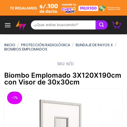
Skip
to
content
Buscar:
INICIO
/
PROTECCIÓN RADIOLÓGICA
/
BLINDAJE DE RAYOS X
/
BIOMBOS EMPLOMADOS
SKU:
N/D
Biombo Emplomado 3X120X190cm
con Visor de 30x30cm
-1%