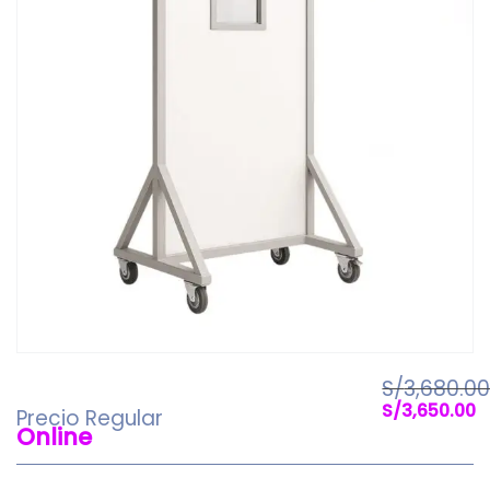
S/
3,680.0
El
S/
3,650.00
Precio Regular
precio
El
Online
original
precio
era:
actual