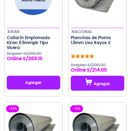
KIRAN
NACIONAL
Collarín Emplomado
Planchas de Plomo
Kiran 0.5mmpb Tipo
1.5mm Uso Rayos X
Vicera
S/
299.00
S/
269.10
El
El
precio
precio
Valorado
S/
296.00
original
actual
con
5.00
S/
214.00
de 5
era:
es:
S/299.00.
S/269.10.
Agregar
Agregar
Este
producto
tiene
-22%
-12%
múltiples
variantes.
Las
opciones