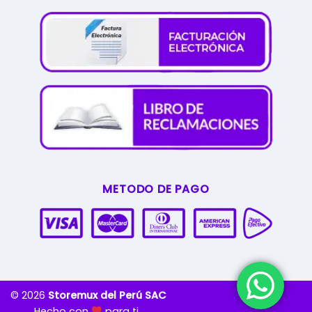
METODO DE PAGO
© 2026
Storemux del Perú SAC
Hecho con
para ti