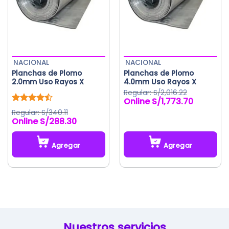
se
pueden
elegir
en
la
NACIONAL
NACIONAL
página
Planchas de Plomo
Planchas de Plomo
de
2.0mm Uso Rayos X
4.0mm Uso Rayos X
producto
S/
2,016.22
S/
1,773.70
El
El
precio
precio
Valorado
S/
340.11
original
actual
con
4.50
S/
288.30
de 5
era:
es:
S/2,016.22.
S/1,773.70.
Agregar
Agregar
Este
producto
tiene
múltiples
variantes.
Las
Nuestros servicios
opciones