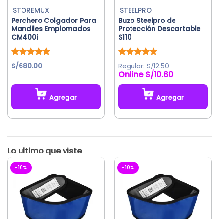
la
STOREMUX
STEELPRO
página
Perchero Colgador Para
Buzo Steelpro de
de
Mandiles Emplomados
Protección Descartable
producto
CM400i
S110
Valorado
Valorado
S/
680.00
S/
12.50
con
5.00
con
5.00
S/
10.60
de 5
de 5
Agregar
Agregar
Este
producto
tiene
múltiples
variantes.
Las
-10%
-10%
opciones
se
pueden
elegir
en