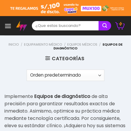
Skip
to
content
Buscar:
INICIO
/
EQUIPAMIENTO MÉDICO
/
EQUIPOS MÉDICOS
/
EQUIPOS DE
DIAGNÓSTICO
CATEGORÍAS
Implemente
Equipos de diagnóstico
de alta
precisión para garantizar resultados exactos de
inmediato. Asimismo, optimice su práctica médica
mediante tecnología certificada. Por consiguiente,
eleve su estándar clínico. ¡Adquiera hoy sus sistemas