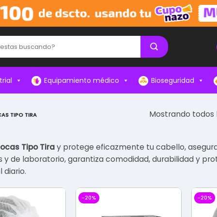
rial
Equipamiento médico
Bioseguridad
Mostrando todos l
AS TIPO TIRA
ocas Tipo Tira
y protege eficazmente tu cabello, asegura
es y de laboratorio, garantiza comodidad, durabilidad y p
 diario.
-20%
-20%