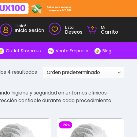
¡Hola!
Lista
Mi
Inicia Sesión
Deseos
Carrito
Outlet Storemux
Venta Empresa
Blog
os 4 resultados
ndo higiene y seguridad en entornos clínicos,
rotección confiable durante cada procedimiento
-20%