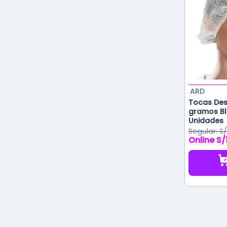
ARD
Tocas Des
gramos Bl
Unidades
S
S/
El
precio
original
era:
S/18.20.