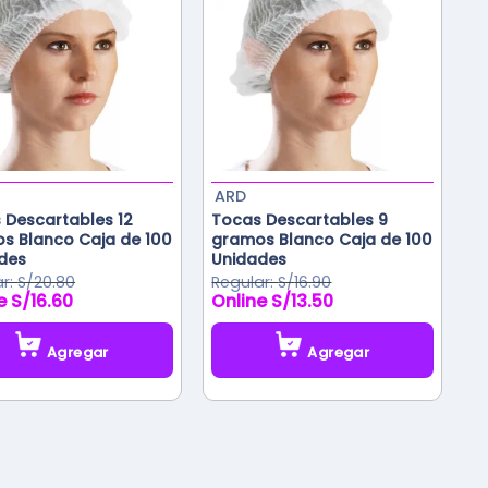
ARD
 Descartables 12
Tocas Descartables 9
s Blanco Caja de 100
gramos Blanco Caja de 100
des
Unidades
S/
20.80
S/
16.90
S/
16.60
S/
13.50
El
El
El
o
precio
precio
precio
al
actual
original
actual
Agregar
Agregar
es:
era:
es:
0.
S/16.60.
S/16.90.
S/13.50.