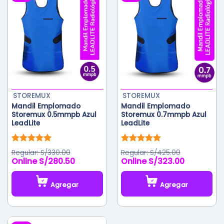
STOREMUX
STOREMUX
Mandil Emplomado
Mandil Emplomado
Storemux 0.5mmpb Azul
Storemux 0.7mmpb Azul
LeadLite
LeadLite
Valorado
Valorado
S/
330.00
S/
425.00
con
5.00
con
5.00
S/
280.50
S/
323.00
de 5
de 5
Agregar
Agregar
Este
Este
producto
producto
tiene
tiene