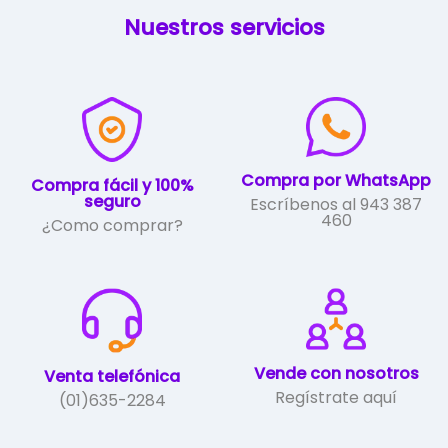
variantes.
Nuestros servicios
Las
opciones
se
pueden
elegir
en
la
Compra por WhatsApp
página
Compra fácil y 100%
seguro
Escríbenos al 943 387
de
460
¿Como comprar?
producto
Vende con nosotros
Venta telefónica
Regístrate aquí
(01)635-2284