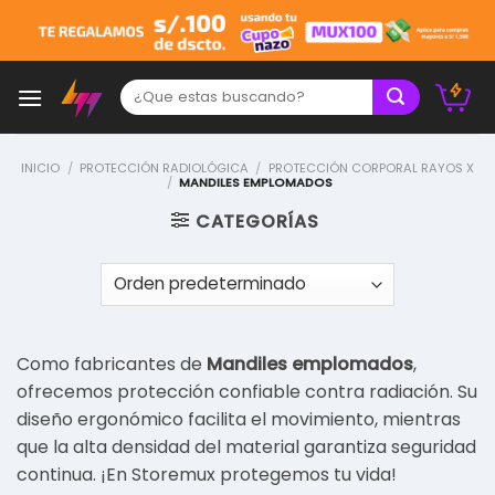
Skip
to
content
Buscar:
INICIO
/
PROTECCIÓN RADIOLÓGICA
/
PROTECCIÓN CORPORAL RAYOS X
/
MANDILES EMPLOMADOS
CATEGORÍAS
Como fabricantes de
Mandiles emplomados
,
ofrecemos protección confiable contra radiación. Su
diseño ergonómico facilita el movimiento, mientras
que la alta densidad del material garantiza seguridad
continua. ¡En Storemux protegemos tu vida!