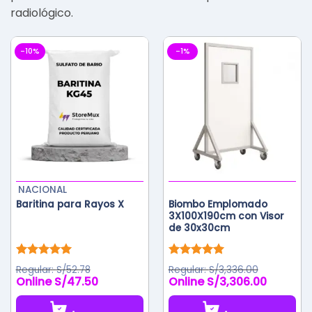
radiológico.
-10%
-1%
NACIONAL
Baritina para Rayos X
Biombo Emplomado
3X100X190cm con Visor
de 30x30cm
Valorado
Valorado
S/
52.78
S/
3,336.00
con
5.00
con
5.00
S/
47.50
S/
3,306.00
El
El
de 5
de 5
precio
precio
original
actual