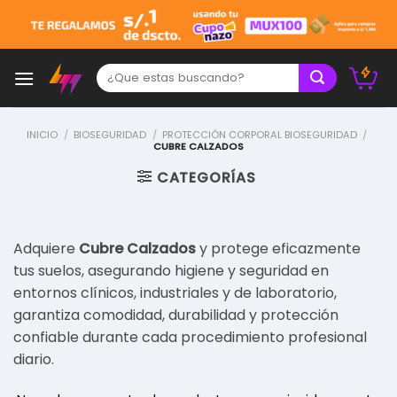
Skip
to
content
Buscar:
INICIO
/
BIOSEGURIDAD
/
PROTECCIÓN CORPORAL BIOSEGURIDAD
/
CUBRE CALZADOS
CATEGORÍAS
Adquiere
Cubre Calzados
y protege eficazmente
tus suelos, asegurando higiene y seguridad en
entornos clínicos, industriales y de laboratorio,
garantiza comodidad, durabilidad y protección
confiable durante cada procedimiento profesional
diario.