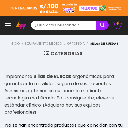
Skip
to
content
Buscar:
INICIO
/
EQUIPAMIENTO MÉDICO
/
ORTOPEDIA
/
SILLAS DE RUEDAS
CATEGORÍAS
Implemente
Sillas de Ruedas
ergonómicas para
garantizar la movilidad segura de sus pacientes.
Asimismo, optimice su autonomía mediante
tecnología certificada. Por consiguiente, eleve su
estándar clínico. ¡Adquiera hoy sus equipos
profesionales!
No se han encontrado productos que coincidan con tu