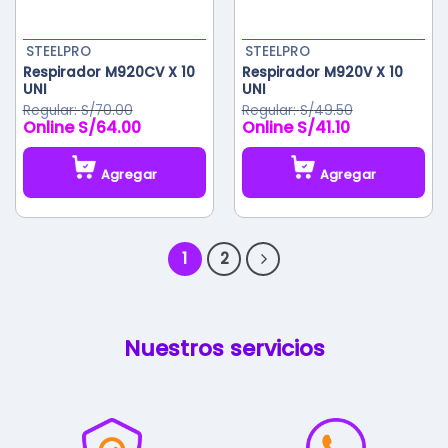
STEELPRO
STEELPRO
Respirador M920CV X 10
Respirador M920V X 10
UNI
UNI
S/
70.00
S/
49.50
S/
64.00
S/
41.10
El
El
El
El
precio
precio
precio
precio
original
actual
original
actual
Agregar
Agregar
era:
es:
era:
es:
S/70.00.
S/64.00.
S/49.50.
S/41.10.
1
2
Nuestros servicios