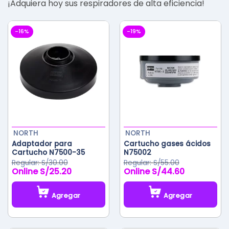
¡Adquiera hoy sus respiradores de alta eficiencia!
-16%
-19%
NORTH
NORTH
Adaptador para
Cartucho gases ácidos
Cartucho N7500-35
N75002
S/
30.00
S/
55.00
S/
25.20
S/
44.60
El
El
El
El
precio
precio
precio
precio
original
actual
original
actual
Agregar
Agregar
era:
es:
era:
es:
S/30.00.
S/25.20.
S/55.00.
S/44.60.