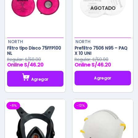
AGOTADO
NORTH
NORTH
Filtro tipo Disco 75FFP100
Prefiltro 7506 N95 – PAQ
NL
X 10 UNI
S/
50.00
S/
50.00
S/
46.20
S/
46.20
El
El
El
El
precio
precio
precio
precio
original
actual
original
actual
Agregar
Agregar
era:
es:
era:
es:
S/50.00.
S/46.20.
S/50.00.
S/46.20.
-8%
-12%