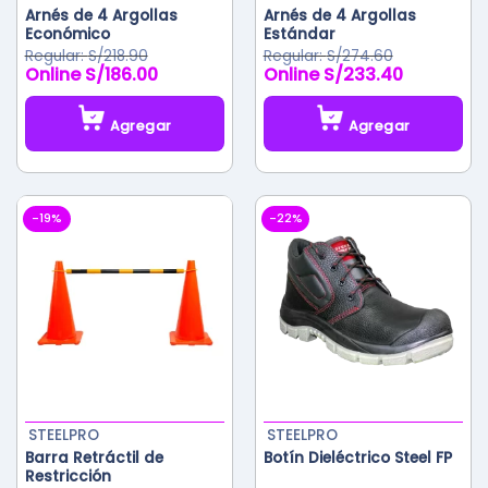
Arnés de 4 Argollas
Arnés de 4 Argollas
Económico
Estándar
S/
218.90
S/
274.60
S/
186.00
S/
233.40
El
El
El
El
precio
precio
precio
precio
original
actual
original
actual
Agregar
Agregar
era:
es:
era:
es:
S/218.90.
S/186.00.
S/274.60.
S/233.40.
-19%
-22%
STEELPRO
STEELPRO
Barra Retráctil de
Botín Dieléctrico Steel FP
Restricción