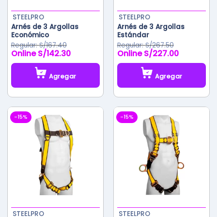
STEELPRO
STEELPRO
Arnés de 3 Argollas
Arnés de 3 Argollas
Económico
Estándar
S/
167.40
S/
267.50
S/
142.30
S/
227.00
El
El
El
El
precio
precio
precio
precio
original
actual
original
actual
Agregar
Agregar
era:
es:
era:
es:
S/167.40.
S/142.30.
S/267.50.
S/227.00.
-15%
-15%
STEELPRO
STEELPRO