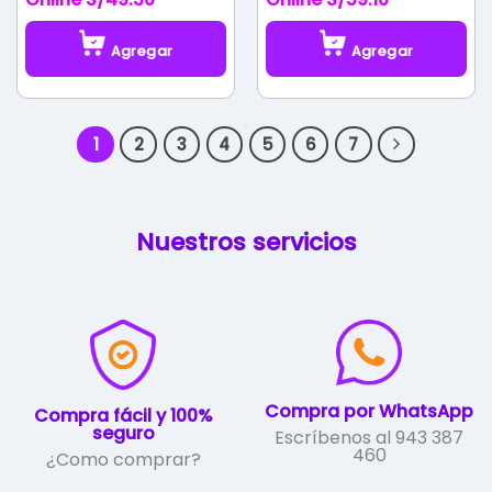
Agregar
Agregar
Este
Este
producto
producto
tiene
tiene
1
2
3
4
5
6
7
múltiples
múltiples
variantes.
variantes.
Las
Las
opciones
opciones
Nuestros servicios
se
se
pueden
pueden
elegir
elegir
en
en
la
la
página
página
de
de
Compra por WhatsApp
producto
producto
Compra fácil y 100%
seguro
Escríbenos al 943 387
460
¿Como comprar?