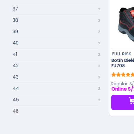
37
2
38
2
39
2
40
2
FULL RISK
41
2
Botín Dielé
42
FU708
2
43
2
Valorado
S
con
5.00
44
S/
2
de 5
45
2
46
Este
producto
tiene
múltiples