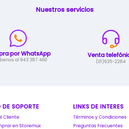
variantes.
Nuestros servicios
Las
opciones
se
pueden
elegir
en
la
ra por WhatsApp
Venta telefóni
página
íbenos al 943 387 460
(01)635-2284
de
producto
 DE SOPORTE
LINKS DE INTERES
l Cliente
Términos y Condiciones
prar en Storemux
Preguntas Frecuentes