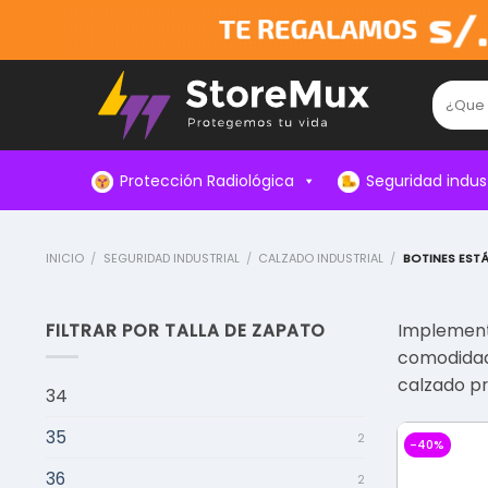
Skip
to
content
Buscar:
Protección Radiológica
Seguridad indust
INICIO
/
SEGURIDAD INDUSTRIAL
/
CALZADO INDUSTRIAL
/
BOTINES EST
FILTRAR POR TALLA DE ZAPATO
Implemen
comodidad 
calzado pr
34
35
2
-40%
36
2