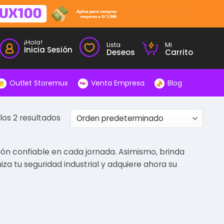
¡Hola!
Lista
Mi
Inicia Sesión
Deseos
Carrito
Outlet Storemux
Venta Empresa
Blog
os 2 resultados
ión confiable en cada jornada. Asimismo, brinda
a tu seguridad industrial y adquiere ahora su