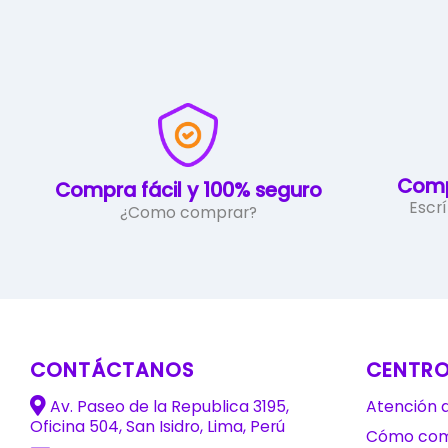
variantes.
Las
opciones
se
pueden
elegir
en
la
Comp
Compra fácil y 100% seguro
página
Escr
¿Como comprar?
de
producto
CONTÁCTANOS
CENTRO
Av. Paseo de la Republica 3195,
Atención a
Oficina 504, San Isidro, Lima, Perú
Cómo com