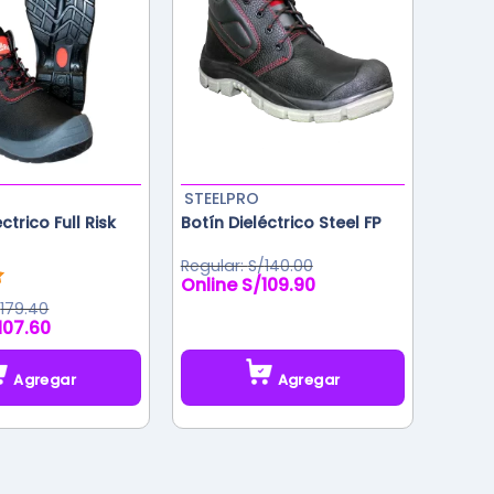
STEELPRO
ctrico Full Risk
Botín Dieléctrico Steel FP
S/
140.00
S/
109.90
/
179.40
107.60
Agregar
Agregar
Este
producto
tiene
múltiples