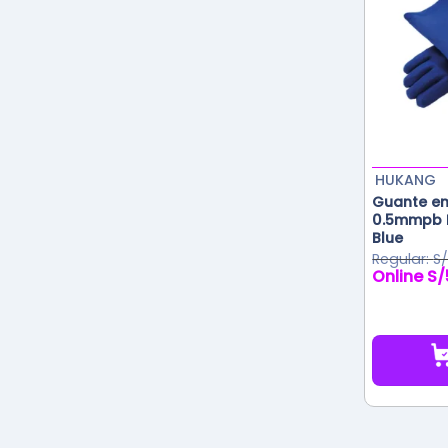
HUKANG
Guante e
0.5mmpb 
Blue
S
S/
El
precio
original
era:
S/600.00.