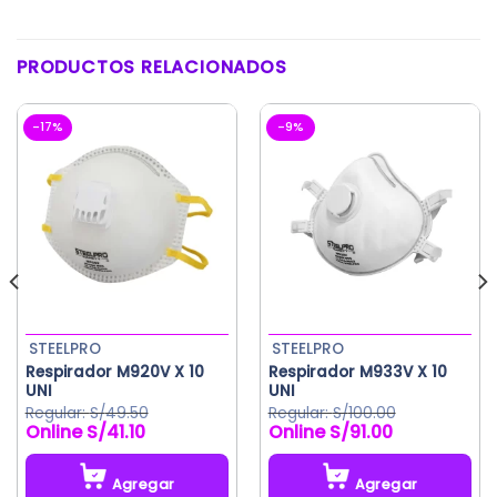
PRODUCTOS RELACIONADOS
-17%
-9%
STEELPRO
STEELPRO
Respirador M920V X 10
Respirador M933V X 10
UNI
UNI
S/
49.50
S/
100.00
S/
41.10
S/
91.00
El
El
El
El
precio
precio
precio
precio
original
actual
original
actual
Agregar
Agregar
era:
es:
era:
es: