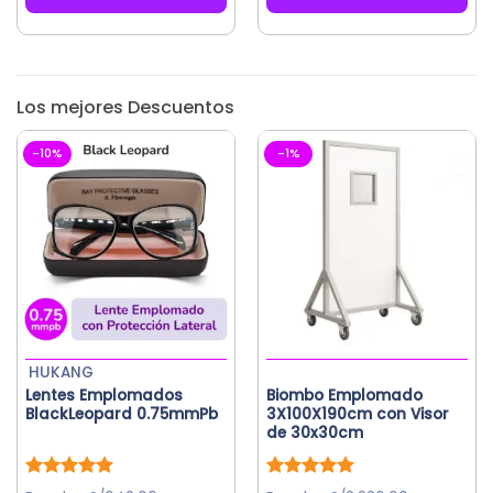
S/49.50.
S/41.10.
S/100.00.
S/91.00.
Los mejores Descuentos
-10%
-1%
HUKANG
Lentes Emplomados
Biombo Emplomado
BlackLeopard 0.75mmPb
3X100X190cm con Visor
de 30x30cm
Valorado
Valorado