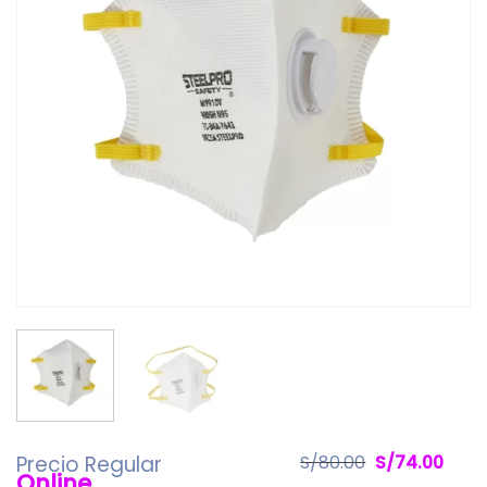
El
El
Precio Regular
S/
80.00
S/
74.00
Online