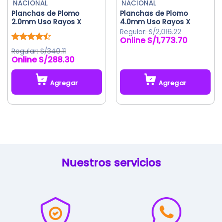
NACIONAL
NACIONAL
página
Planchas de Plomo
Planchas de Plomo
de
2.0mm Uso Rayos X
4.0mm Uso Rayos X
producto
S/
2,016.22
S/
1,773.70
El
El
precio
precio
Valorado
S/
340.11
original
actual
con
4.50
S/
288.30
de 5
era:
es:
S/2,016.22.
S/1,773.70.
Agregar
Agregar
Este
producto
tiene
múltiples
variantes.
Las
Nuestros servicios
opciones
se
pueden
elegir
en
la