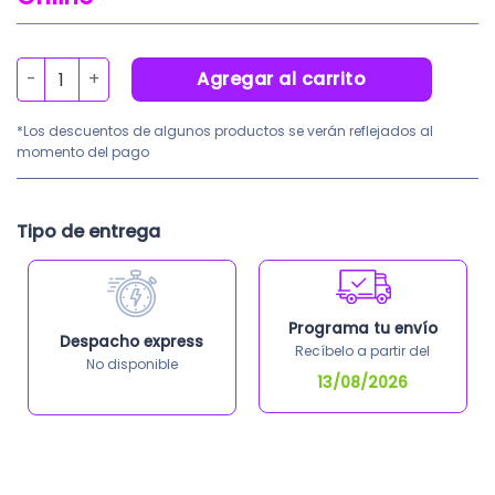
precio
prec
original
actu
era:
es:
Respirador M9910V Blanco X 15 UNI cantidad
Agregar al carrito
S/80.00.
S/74.
*Los descuentos de algunos productos se verán reflejados al
momento del pago
Tipo de entrega
Programa tu envío
Despacho express
Recíbelo a partir del
No disponible
13/08/2026