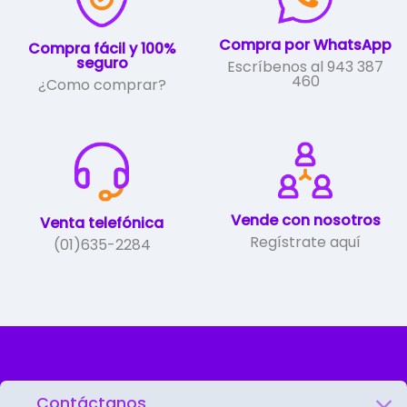
página
de
Compra por WhatsApp
Compra fácil y 100%
producto
seguro
Escríbenos al 943 387
460
¿Como comprar?
Vende con nosotros
Venta telefónica
Regístrate aquí
(01)635-2284
Contáctanos