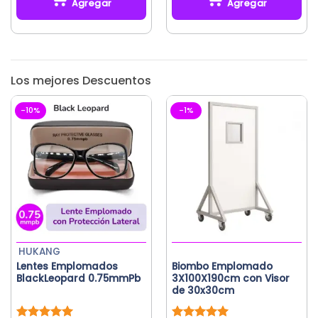
Agregar
Agregar
Este
producto
tiene
múltiples
Los mejores Descuentos
variantes.
Las
-10%
-1%
opciones
se
pueden
elegir
en
la
página
de
producto
HUKANG
Lentes Emplomados
Biombo Emplomado
BlackLeopard 0.75mmPb
3X100X190cm con Visor
de 30x30cm