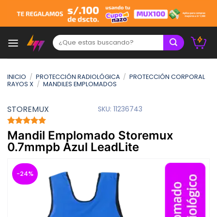
Skip
to
content
Buscar:
INICIO
/
PROTECCIÓN RADIOLÓGICA
/
PROTECCIÓN CORPORAL
RAYOS X
/
MANDILES EMPLOMADOS
STOREMUX
SKU:
11236743
Valorado
1
Mandil Emplomado Storemux
con
5.00
0.7mmpb Azul LeadLite
de 5 en
base a
valoración
de un
-24%
cliente