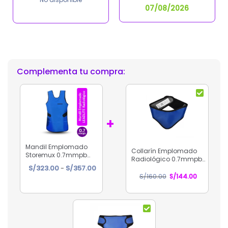
07/08/2026
Complementa tu compra:
+
Mandil Emplomado
Collarín Emplomado
Storemux 0.7mmpb
Radiológico 0.7mmpb
Azul LeadLite
Rango
Azul Tipo V
S/
323.00
-
S/
357.00
El
El
S/
160.00
S/
144.00
de
precio
precio
precios:
original
actual
desde
era:
es:
S/323.00
S/160.00.
S/144.00.
hasta