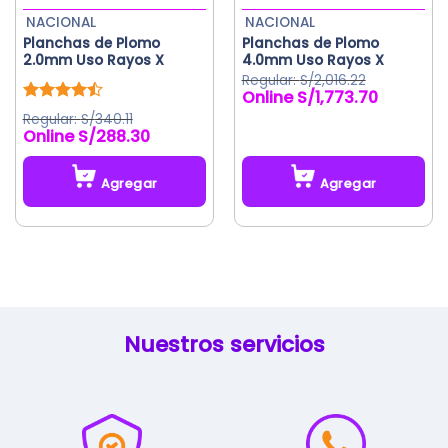
la
NACIONAL
NACIONAL
página
Planchas de Plomo
Planchas de Plomo
de
2.0mm Uso Rayos X
4.0mm Uso Rayos X
producto
S/
2,016.22
S/
1,773.70
El
El
precio
precio
Valorado
S/
340.11
original
actual
con
4.50
S/
288.30
de 5
era:
es:
S/2,016.22.
S/1,773.70.
Agregar
Agregar
Este
producto
tiene
múltiples
variantes.
Las
Nuestros servicios
opciones
se
pueden
elegir
en
la