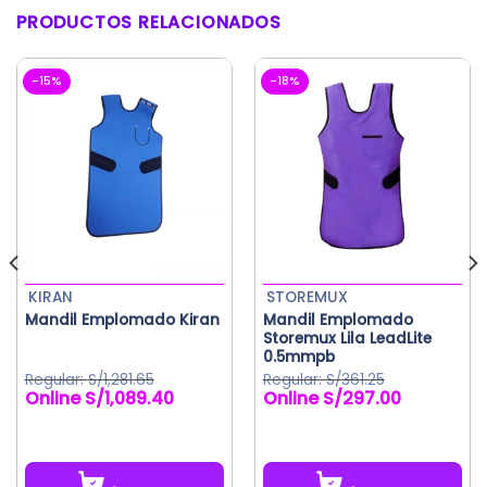
PRODUCTOS RELACIONADOS
-15%
-18%
KIRAN
STOREMUX
Mandil Emplomado Kiran
Mandil Emplomado
Storemux Lila LeadLite
0.5mmpb
S/
1,281.65
S/
361.25
S/
1,089.40
S/
297.00
El
El
precio
precio
original
actual
era:
es:
S/1,281.65.
S/1,089.40.