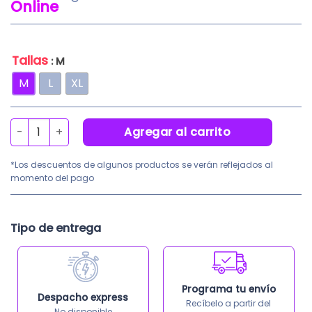
precio
pr
Online
original
ac
era:
es:
S/425.00.
S/
Tallas
: M
M
L
XL
Mandil Emplomado Storemux 0.7mmpb Azul LeadLite cant
Agregar al carrito
*Los descuentos de algunos productos se verán reflejados al
momento del pago
Tipo de entrega
Programa tu envío
Despacho express
Recíbelo a partir del
No disponible