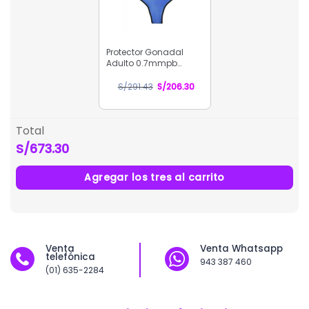
S/357.00
Protector Gonadal
Adulto 0.7mmpb
Radiológico
El
El
S/
291.43
S/
206.30
precio
precio
original
actual
era:
es:
Total
S/291.43.
S/206.30.
S/673.30
Agregar los tres al carrito
Venta
Venta Whatsapp
telefónica
943 387 460
(01) 635-2284