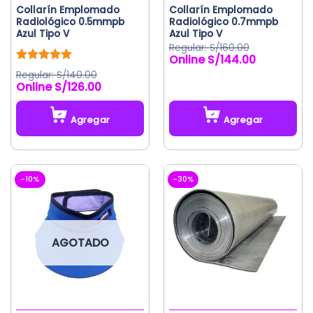
Collarín Emplomado
Collarín Emplomado
Radiológico 0.5mmpb
Radiológico 0.7mmpb
Azul Tipo V
Azul Tipo V
S/
160.00
S/
144.00
El
El
precio
precio
Valorado
S/
140.00
original
actual
con
5.00
S/
126.00
El
El
de 5
era:
es:
precio
precio
S/160.00.
S/144.00.
original
actual
Agregar
Agregar
era:
es:
S/140.00.
S/126.00.
-10%
-30%
AGOTADO