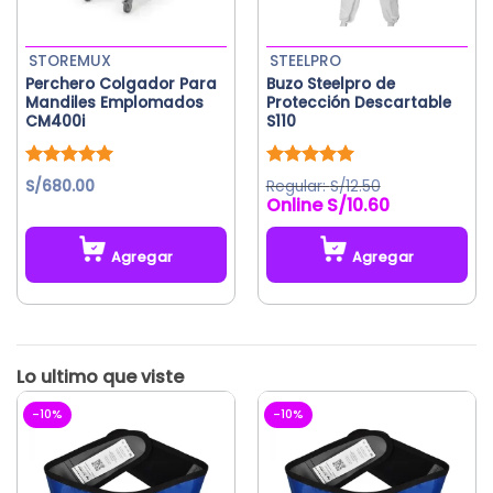
en
la
STOREMUX
STEELPRO
página
Perchero Colgador Para
Buzo Steelpro de
de
Mandiles Emplomados
Protección Descartable
producto
CM400i
S110
Valorado
Valorado
S/
680.00
S/
12.50
con
5.00
con
5.00
S/
10.60
de 5
de 5
Agregar
Agregar
Este
producto
tiene
múltiples
variantes.
Las
-10%
-10%
opciones
se
pueden