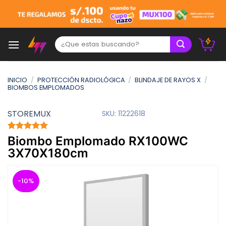
Skip
to
content
Buscar:
INICIO
/
PROTECCIÓN RADIOLÓGICA
/
BLINDAJE DE RAYOS X
/
BIOMBOS EMPLOMADOS
STOREMUX
SKU:
11222618
Valorado
1
Biombo Emplomado RX100WC
con
5.00
3X70X180cm
de 5 en
base a
valoración
de un
-10%
cliente