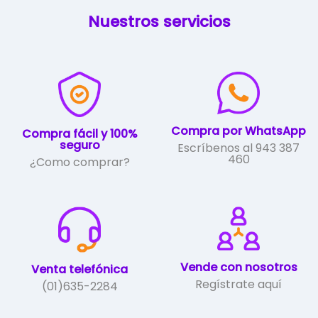
Las
Nuestros servicios
opciones
se
pueden
elegir
en
la
página
de
Compra por WhatsApp
Compra fácil y 100%
producto
seguro
Escríbenos al 943 387
460
¿Como comprar?
Vende con nosotros
Venta telefónica
Regístrate aquí
(01)635-2284