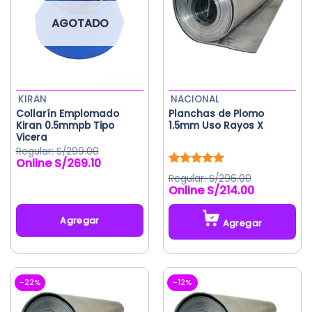
AGOTADO
KIRAN
NACIONAL
Collarín Emplomado
Planchas de Plomo
Kiran 0.5mmpb Tipo
1.5mm Uso Rayos X
Vicera
S/
299.00
S/
269.10
El
El
precio
precio
Valorado
S/
296.00
original
actual
con
5.00
S/
214.00
de 5
era:
es:
S/299.00.
S/269.10.
Agregar
Agregar
Este
producto
tiene
-22%
-12%
múltiples
variantes.