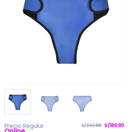
El
El
Precio Regular
S/
242.86
S/
189.80
Online