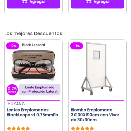
Agregar
Agregar
era:
es:
era:
es:
S/214.29.
S/180.00.
S/291.43.
S/206.30.
Los mejores Descuentos
-10%
-1%
HUKANG
Lentes Emplomados
Biombo Emplomado
BlackLeopard 0.75mmPb
3X100X190cm con Visor
de 30x30cm