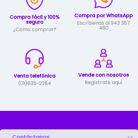
la
página
de
Compra por WhatsApp
Compra fácil y 100%
producto
seguro
Escríbenos al 943 387
460
¿Como comprar?
Vende con nosotros
Venta telefónica
Regístrate aquí
(01)635-2284
Contáctanos