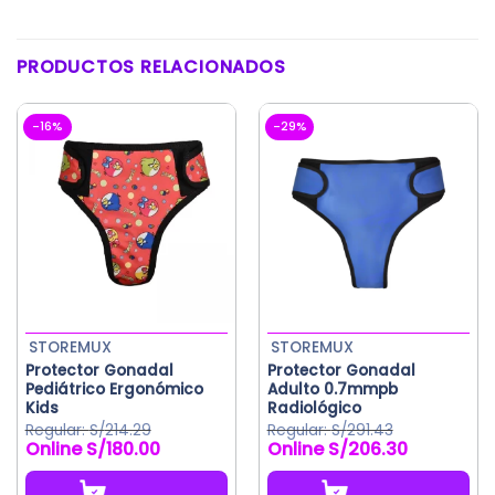
PRODUCTOS RELACIONADOS
-16%
-29%
STOREMUX
STOREMUX
Protector Gonadal
Protector Gonadal
Pediátrico Ergonómico
Adulto 0.7mmpb
Kids
Radiológico
S/
214.29
S/
291.43
S/
180.00
S/
206.30
El
El
El
El
precio
precio
precio
precio
original
actual
original
actual