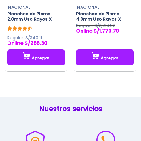
la
NACIONAL
NACIONAL
página
Planchas de Plomo
Planchas de Plomo
de
2.0mm Uso Rayos X
4.0mm Uso Rayos X
producto
S/
2,016.22
S/
1,773.70
El
El
precio
precio
Valorado
S/
340.11
original
actual
con
4.50
S/
288.30
de 5
era:
es:
S/2,016.22.
S/1,773.70.
Agregar
Agregar
Este
producto
tiene
múltiples
variantes.
Las
Nuestros servicios
opciones
se
pueden
elegir
en