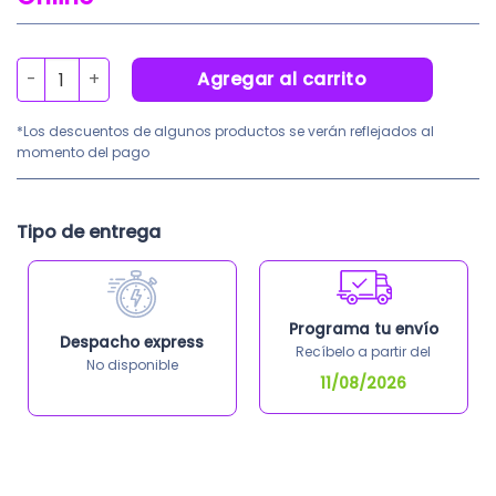
precio
pre
original
act
era:
es:
Protector Gonadal Adulto 0.5mmpb Odontológico canti
Agregar al carrito
S/242.86.
S/1
*Los descuentos de algunos productos se verán reflejados al
momento del pago
Tipo de entrega
Programa tu envío
Despacho express
Recíbelo a partir del
No disponible
11/08/2026