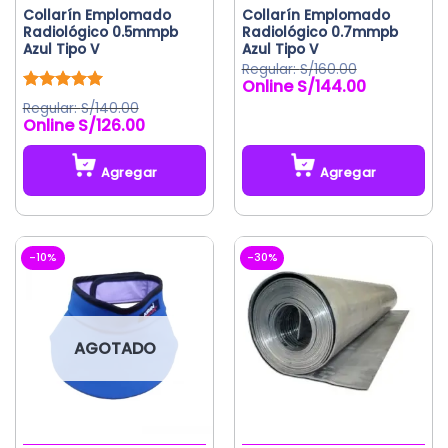
Collarín Emplomado
Collarín Emplomado
Radiológico 0.5mmpb
Radiológico 0.7mmpb
Azul Tipo V
Azul Tipo V
S/
160.00
S/
144.00
El
El
precio
precio
Valorado
S/
140.00
original
actual
con
5.00
S/
126.00
El
El
de 5
era:
es:
precio
precio
S/160.00.
S/144.00.
original
actual
Agregar
Agregar
era:
es:
S/140.00.
S/126.00.
-10%
-30%
AGOTADO