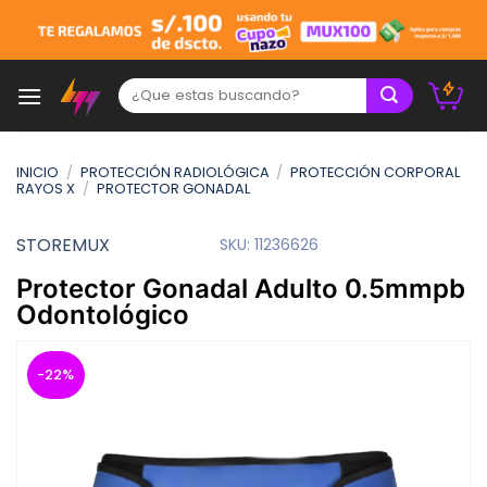
Skip
to
content
Buscar:
INICIO
/
PROTECCIÓN RADIOLÓGICA
/
PROTECCIÓN CORPORAL
RAYOS X
/
PROTECTOR GONADAL
STOREMUX
SKU:
11236626
Protector Gonadal Adulto 0.5mmpb
Odontológico
-22%