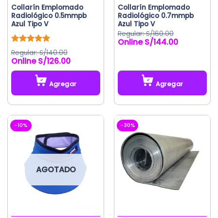
Collarín Emplomado
Collarín Emplomado
Radiológico 0.5mmpb
Radiológico 0.7mmpb
Azul Tipo V
Azul Tipo V
S/
160.00
S/
144.00
El
El
precio
precio
Valorado
S/
140.00
original
actual
con
5.00
S/
126.00
El
El
de 5
era:
es:
precio
precio
S/160.00.
S/144.00.
original
actual
Agregar
Agregar
era:
es:
S/140.00.
S/126.00.
-10%
-30%
AGOTADO