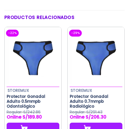
PRODUCTOS RELACIONADOS
-22%
-29%
STOREMUX
STOREMUX
Protector Gonadal
Protector Gonadal
Adulto 0.5mmpb
Adulto 0.7mmpb
Odontológico
Radiológico
S/
242.86
S/
291.43
S/
189.80
S/
206.30
El
El
El
El
precio
precio
precio
precio
original
actual
original
actual