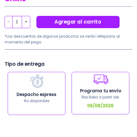
precio
pre
original
actu
era:
es:
Protector Gonadal Pediátrico Ergonómico Kids cantidad
Agregar al carrito
S/214.29.
S/18
*Los descuentos de algunos productos se verán reflejados al
momento del pago
Tipo de entrega
Programa tu envío
Despacho express
Recíbelo a partir del
No disponible
06/08/2026