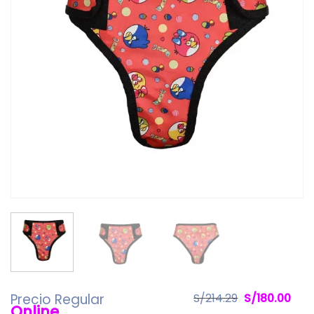
El
El
Precio Regular
S/
214.29
S/
180.00
Online