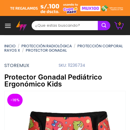
Skip
to
content
Buscar:
INICIO
/
PROTECCIÓN RADIOLÓGICA
/
PROTECCIÓN CORPORAL
RAYOS X
/
PROTECTOR GONADAL
STOREMUX
SKU:
11236734
Protector Gonadal Pediátrico
Ergonómico Kids
-16%