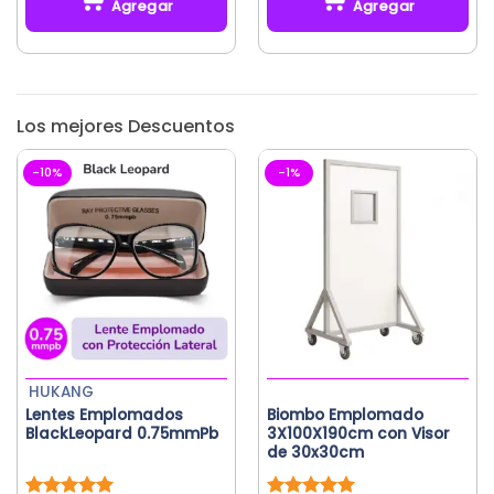
Agregar
Agregar
era:
es:
era:
es:
S/242.86.
S/189.80.
S/291.43.
S/206.30.
Los mejores Descuentos
-10%
-1%
HUKANG
Lentes Emplomados
Biombo Emplomado
BlackLeopard 0.75mmPb
3X100X190cm con Visor
de 30x30cm