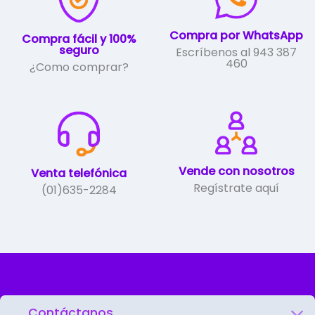
la
página
de
Compra por WhatsApp
Compra fácil y 100%
producto
seguro
Escríbenos al 943 387
460
¿Como comprar?
Vende con nosotros
Venta telefónica
Regístrate aquí
(01)635-2284
Contáctanos