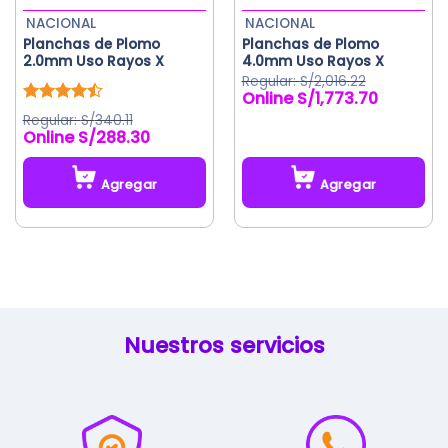
la
NACIONAL
NACIONAL
página
Planchas de Plomo
Planchas de Plomo
de
2.0mm Uso Rayos X
4.0mm Uso Rayos X
producto
S/
2,016.22
S/
1,773.70
El
El
precio
precio
Valorado
S/
340.11
original
actual
con
4.50
S/
288.30
de 5
era:
es:
S/2,016.22.
S/1,773.70.
Agregar
Agregar
Este
producto
tiene
múltiples
variantes.
Las
Nuestros servicios
opciones
se
pueden
elegir
en