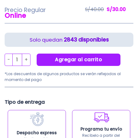
El
El
Precio Regular
S/
40.00
S/
30.00
Online
precio
prec
original
actu
era:
es:
2843 disponibles
S/40.00.
S/30.
Tapa tornillo de plomo e=2.0mm x 1” x 12 Unidades cantid
Agregar al carrito
*Los descuentos de algunos productos se verán reflejados al
momento del pago
Tipo de entrega
Programa tu envío
Despacho express
Recíbelo a partir del