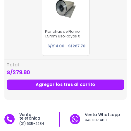
Planchas de Plomo
1.5mm Uso Rayos X
Rango
S/
214.00
-
S/
267.70
de
precios:
desde
Total
S/214.00
S/279.80
hasta
S/267.70
Agregar los tres al carrito
Venta
Venta Whatsapp
telefónica
943 387 460
(01) 635-2284