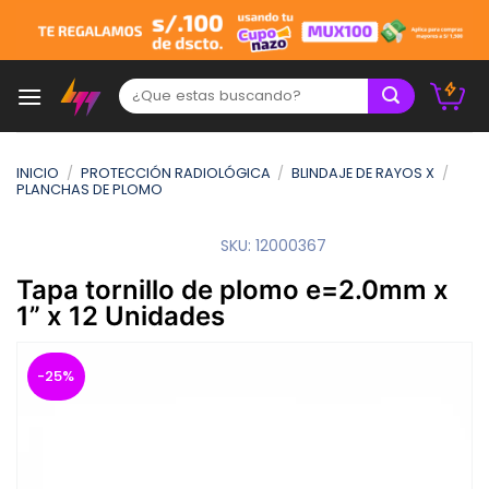
Skip
to
content
Buscar:
INICIO
/
PROTECCIÓN RADIOLÓGICA
/
BLINDAJE DE RAYOS X
/
PLANCHAS DE PLOMO
SKU:
12000367
Tapa tornillo de plomo e=2.0mm x
1” x 12 Unidades
-25%