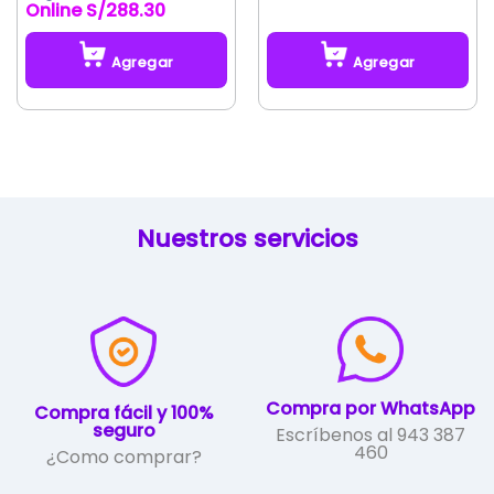
original
actual
con
4.50
S/
288.30
de 5
era:
es:
S/2,016.22.
S/1,773.70.
Agregar
Agregar
Este
producto
tiene
múltiples
variantes.
Las
Nuestros servicios
opciones
se
pueden
elegir
en
la
página
de
Compra por WhatsApp
Compra fácil y 100%
producto
seguro
Escríbenos al 943 387
460
¿Como comprar?