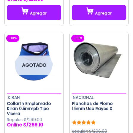
de 5
era:
es:
precio
precio
S/160.00.
S/144.00.
original
actual
Agregar
Agregar
era:
es:
S/140.00.
S/126.00.
-10%
-30%
AGOTADO
KIRAN
NACIONAL
Collarín Emplomado
Planchas de Plomo
Kiran 0.5mmpb Tipo
1.5mm Uso Rayos X
Vicera
S/
299.00
S/
269.10
El
El
precio
precio
Valorado
S/
296.00