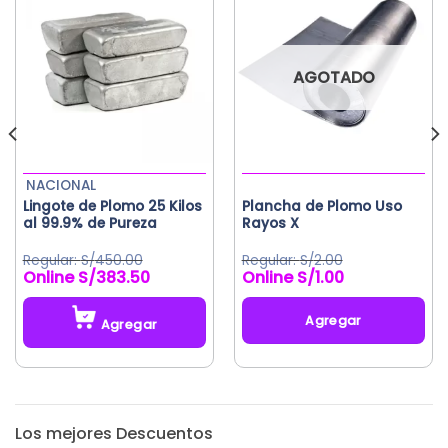
AGOTADO
NACIONAL
Lingote de Plomo 25 Kilos
Plancha de Plomo Uso
al 99.9% de Pureza
Rayos X
S/
450.00
S/
2.00
S/
383.50
S/
1.00
El
El
El
El
precio
precio
precio
precio
original
actual
original
actual
Agregar
Agregar
era:
es:
era:
es:
0.
S/450.00.
S/383.50.
S/2.00.
S/1.00.
Los mejores Descuentos