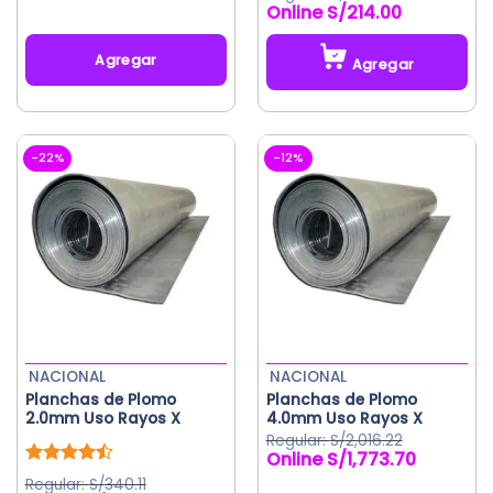
original
actual
con
5.00
S/
214.00
de 5
era:
es:
S/299.00.
S/269.10.
Agregar
Agregar
Este
producto
tiene
-22%
-12%
múltiples
variantes.
Las
opciones
se
pueden
elegir
en
la
NACIONAL
NACIONAL
página
Planchas de Plomo
Planchas de Plomo
de
2.0mm Uso Rayos X
4.0mm Uso Rayos X
producto
S/
2,016.22
S/
1,773.70
El
El
precio
precio
Valorado
S/
340.11