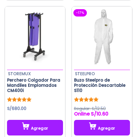
producto
tiene
-17%
múltiples
variantes.
Las
opciones
se
pueden
elegir
en
la
STOREMUX
STEELPRO
página
Perchero Colgador Para
Buzo Steelpro de
de
Mandiles Emplomados
Protección Descartable
producto
CM400i
S110
Valorado
Valorado
S/
680.00
S/
12.50
con
5.00
con
5.00
S/
10.60
de 5
de 5
Agregar
Agregar