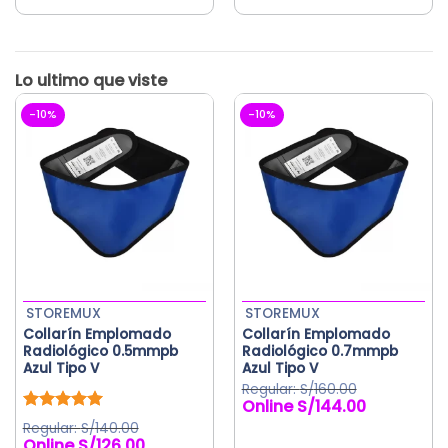
Este
producto
tiene
múltiples
variantes.
Las
-10%
-10%
opciones
se
pueden
elegir
en
la
página
de
producto
STOREMUX
STOREMUX
Collarín Emplomado
Collarín Emplomado
Radiológico 0.5mmpb
Radiológico 0.7mmpb
Azul Tipo V
Azul Tipo V
S/
160.00
S/
144.00
El
El
precio
precio
Valorado
S/
140.00
original
actual
con
5.00
S/
126.00
El
El