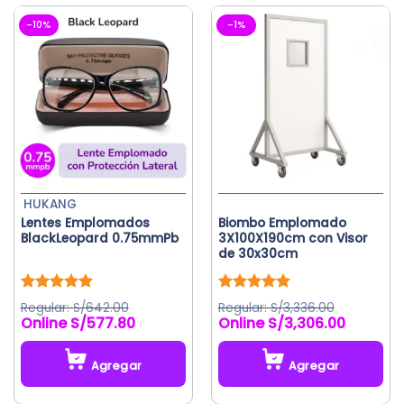
-10%
-1%
HUKANG
Lentes Emplomados
Biombo Emplomado
BlackLeopard 0.75mmPb
3X100X190cm con Visor
de 30x30cm
Valorado
Valorado
S/
642.00
S/
3,336.00
con
5.00
con
5.00
S/
577.80
S/
3,306.00
El
El
de 5
de 5
precio
precio
original
actual
Agregar
Agregar
era:
es:
S/642.00.
S/577.80.
Este