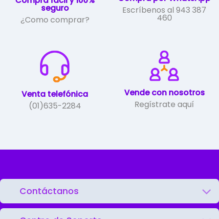
Compra fácil y 100%
producto
seguro
Escríbenos al 943 387
460
¿Como comprar?
Vende con nosotros
Venta telefónica
Regístrate aquí
(01)635-2284
Contáctanos