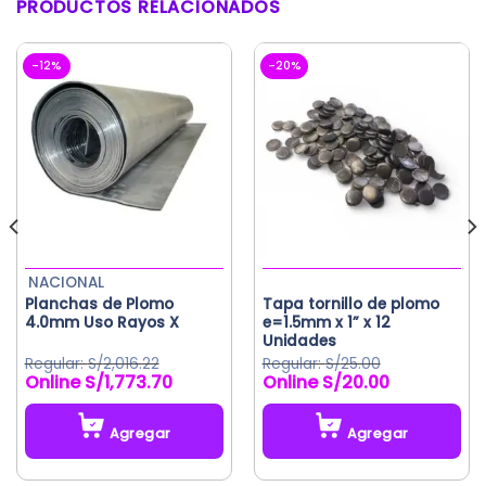
PRODUCTOS RELACIONADOS
-12%
-20%
NACIONAL
Planchas de Plomo
Tapa tornillo de plomo
4.0mm Uso Rayos X
e=1.5mm x 1” x 12
Unidades
S/
2,016.22
S/
25.00
S/
1,773.70
S/
20.00
El
El
El
El
precio
precio
precio
precio
original
actual
original
actual
Agregar
Agregar
era:
es:
era:
es:
S/2,016.22.
S/1,773.70.
S/25.00.
S/20.00.