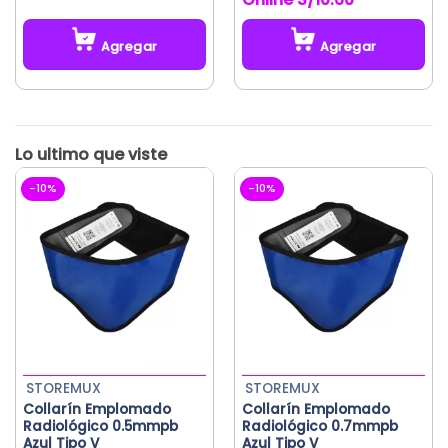
de 5
de 5
Agregar
Agregar
Este
producto
tiene
múltiples
variantes.
Las
-10%
-10%
opciones
se
pueden
elegir
en
la
página
de
producto
STOREMUX
STOREMUX
Collarín Emplomado
Collarín Emplomado
Radiológico 0.5mmpb
Radiológico 0.7mmpb
Azul Tipo V
Azul Tipo V