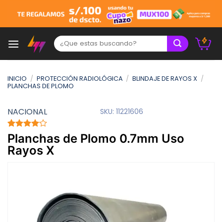
Skip
to
content
Buscar:
INICIO
/
PROTECCIÓN RADIOLÓGICA
/
BLINDAJE DE RAYOS X
/
PLANCHAS DE PLOMO
NACIONAL
SKU:
11221606
Valorado
1
Planchas de Plomo 0.7mm Uso
con
4.00
Rayos X
de 5 en
base a
valoración
de un
cliente