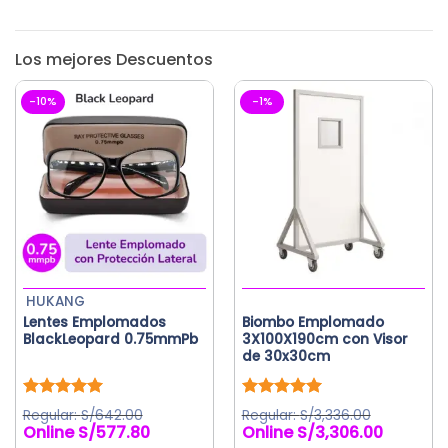
Los mejores Descuentos
-10%
-1%
HUKANG
Lentes Emplomados
Biombo Emplomado
BlackLeopard 0.75mmPb
3X100X190cm con Visor
de 30x30cm
Valorado
Valorado
S/
642.00
S/
3,336.00
con
5.00
con
5.00
S/
577.80
S/
3,306.00
El
El
de 5
de 5