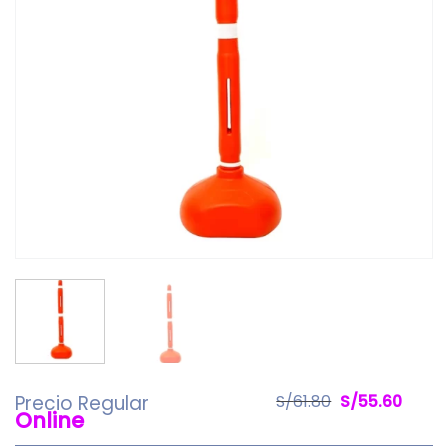
El
El
Precio Regular
S/
61.80
S/
55.60
Online
precio
preci