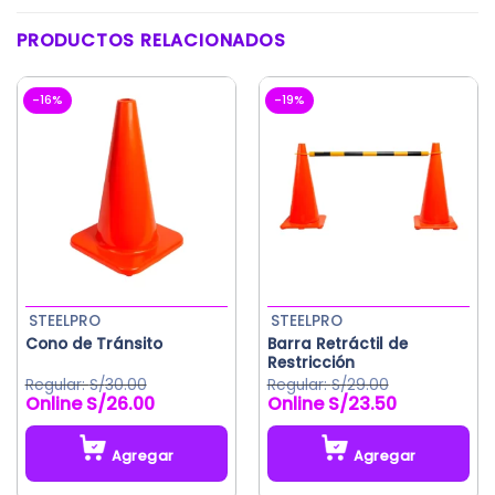
PRODUCTOS RELACIONADOS
-16%
-19%
STEELPRO
STEELPRO
Cono de Tránsito
Barra Retráctil de
Restricción
S/
30.00
S/
29.00
S/
26.00
S/
23.50
El
El
precio
precio
original
actual
Agregar
Agregar
era:
es:
S/29.00.
S/23.50.
Este