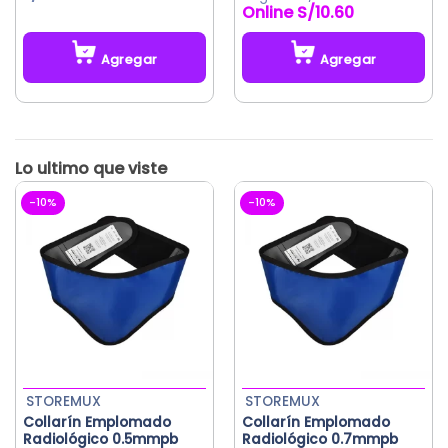
con
5.00
con
5.00
S/
10.60
de 5
de 5
Agregar
Agregar
Este
producto
tiene
múltiples
variantes.
Las
-10%
-10%
opciones
se
pueden
elegir
en
la
página
de
producto
STOREMUX
STOREMUX
Collarín Emplomado
Collarín Emplomado
Radiológico 0.5mmpb
Radiológico 0.7mmpb