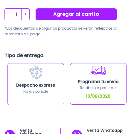
original
actua
era:
es:
Poste de Señalización 1.25mts cantidad
Agregar al carrito
S/61.80.
S/55.
*Los descuentos de algunos productos se verán reflejados al
momento del pago
Tipo de entrega
Programa tu envío
Despacho express
Recíbelo a partir del
No disponible
10/08/2026
Venta
Venta Whatsapp