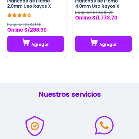
Planchas de Plomo
Planchas de Plomo
de
2.0mm Uso Rayos X
4.0mm Uso Rayos X
producto
S/
2,016.22
S/
1,773.70
El
El
precio
precio
Valorado
S/
340.11
original
actual
con
4.50
S/
288.30
de 5
era:
es:
S/2,016.22.
S/1,773.70.
Agregar
Agregar
Este
producto
tiene
múltiples
variantes.
Las
Nuestros servicios
opciones
se
pueden
elegir
en
la
página