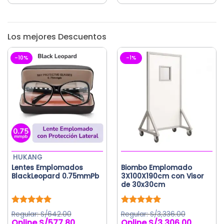
producto
tiene
múltiples
Los mejores Descuentos
variantes.
Las
-10%
-1%
opciones
se
pueden
elegir
en
la
página
de
producto
HUKANG
Lentes Emplomados
Biombo Emplomado
BlackLeopard 0.75mmPb
3X100X190cm con Visor
de 30x30cm
Valorado
Valorado
S/
642.00
S/
3,336.00
con
5.00
con
5.00
S/
577.80
S/
3,306.00
El
El