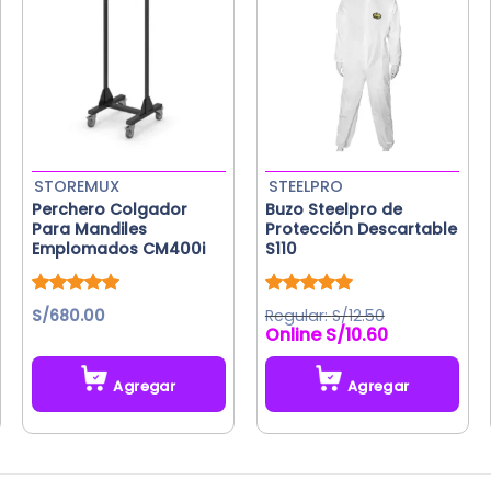
STOREMUX
STEELPRO
Perchero Colgador
Buzo Steelpro de
Para Mandiles
Protección Descartable
Emplomados CM400i
S110
Valorado
Valorado
S/
680.00
S/
12.50
con
5.00
con
5.00
S/
10.60
de 5
de 5
Agregar
Agregar
Este
producto
tiene