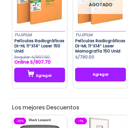
AGOTADO
FUJIFILM
FUJIFILM
Películas Radiográficas
Películas Radiográficas
DI-HL 11″X14″ Laser 150
DI-ML 11″X14″ Laser
Unid
Mamografía 150 Unid
S/
897.50
S/
790.00
S/
807.70
El
El
precio
precio
original
actual
Agregar
Agregar
era:
es:
S/897.50.
S/807.70.
Los mejores Descuentos
-10%
-1%