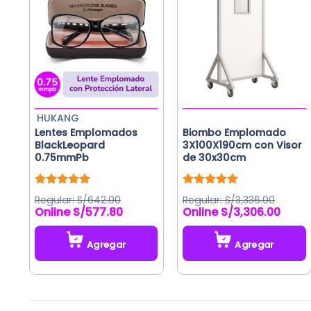
HUKANG
Lentes Emplomados
Biombo Emplomado
BlackLeopard
3X100X190cm con Visor
0.75mmPb
de 30x30cm
Valorado
Valorado
S/
642.00
S/
3,336.00
con
5.00
con
5.00
S/
577.80
S/
3,306.00
El
El
de 5
de 5
precio
precio
original
actual
Agregar
Agregar
era:
es:
S/642.00.
S/577.80.
Este
producto
tiene