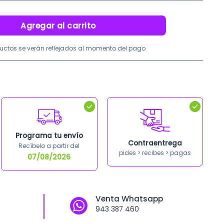
original
actual
L 8″X10″ Laser 150 Unid cantidad
era:
es:
Agregar al carrito
S/430.00.
S/386.90.
uctos se verán reflejados al momento del pago
Programa tu envío
Contraentrega
Recíbelo a partir del
pides > recibes > pagas
07/08/2026
a
Venta Whatsapp
943 387 460