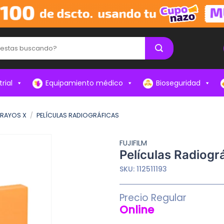
rial
Equipamiento médico
Bioseguridad
 RAYOS X
/
PELÍCULAS RADIOGRÁFICAS
FUJIFILM
Películas Radiogr
SKU:
112511193
Precio Regular
Online