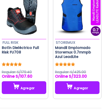
FULL RISK
STOREMUX
Botín Dieléctrico Full
Mandil Emplomado
Risk FU708
Storemux 0.7mmpb
Azul LeadLite
Valorado
Valorado
S/
179.40
S/
425.00
con
5.00
con
5.00
S/
107.60
S/
323.00
de 5
de 5
Agregar
Agregar
Este
Este
producto
producto
tiene
tiene