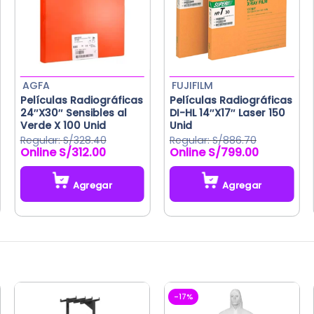
AGFA
FUJIFILM
Películas Radiográficas
Películas Radiográficas
24″X30″ Sensibles al
DI-HL 14″X17″ Laser 150
Verde X 100 Unid
Unid
S/
328.40
S/
886.70
S/
312.00
S/
799.00
El
El
El
El
precio
precio
precio
precio
original
actual
original
actual
Agregar
Agregar
era:
es:
era:
es:
S/328.40.
S/312.00.
S/886.70.
S/799.00.
-17%