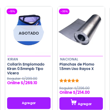
múltiples
variantes.
Las
-10%
-30%
opciones
se
pueden
AGOTADO
elegir
en
la
página
de
KIRAN
NACIONAL
producto
Collarín Emplomado
Planchas de Plomo
Kiran 0.5mmpb Tipo
1.5mm Uso Rayos X
Vicera
S/
299.00
S/
269.10
El
El
Valorado
precio
precio
S/
296.00
con
5.00
original
actual
S/
214.00
de 5
era:
es:
.
S/299.00.
S/269.10.
Agregar
Agregar