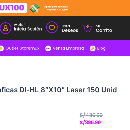
¡Hola!
Lista
Mi
Inicia Sesión
Deseos
Carrito
Outlet Storemux
Venta Empresa
Blog
áficas DI-HL 8″X10″ Laser 150 Unid
S/
430.00
El
El
S/
386.90
precio
precio