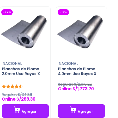
múltiples
múltiples
variantes.
variantes.
Las
Las
-22%
-12%
opciones
opciones
se
se
pueden
pueden
elegir
elegir
en
en
la
la
página
página
de
de
NACIONAL
NACIONAL
producto
producto
Planchas de Plomo
Planchas de Plomo
2.0mm Uso Rayos X
4.0mm Uso Rayos X
S/
2,016.22
S/
1,773.70
El
El
Valorado
precio
precio
S/
340.11
con
4.50
original
actual
S/
288.30
de 5
era:
es:
S/2,016.22.
S/1,773.70.
Agregar
Agregar