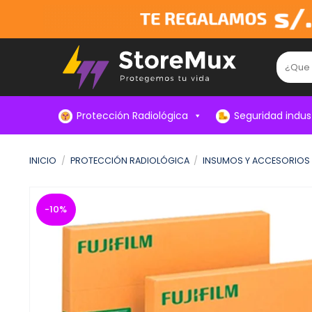
Skip
to
content
Buscar:
Protección Radiológica
Seguridad indust
INICIO
/
PROTECCIÓN RADIOLÓGICA
/
INSUMOS Y ACCESORIOS
-10%