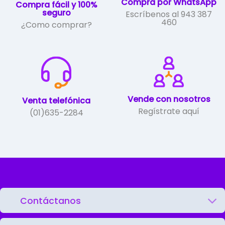
Compra por WhatsApp
Compra fácil y 100%
producto
seguro
Escríbenos al 943 387
460
¿Como comprar?
Vende con nosotros
Venta telefónica
Regístrate aquí
(01)635-2284
Contáctanos