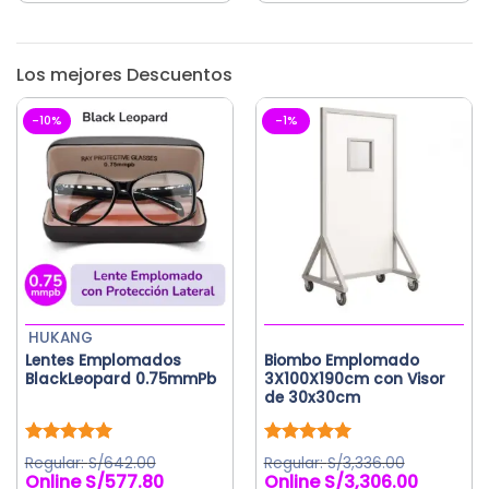
Los mejores Descuentos
-10%
-1%
HUKANG
Lentes Emplomados
Biombo Emplomado
BlackLeopard 0.75mmPb
3X100X190cm con Visor
de 30x30cm
Valorado
Valorado
S/
642.00
S/
3,336.00
con
5.00
con
5.00
S/
577.80
S/
3,306.00
El
El