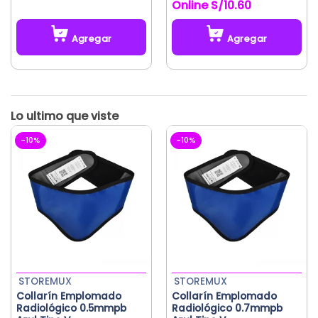
con
5.00
con
5.00
S/
10.60
de 5
de 5
Agregar
Agregar
Este
producto
tiene
múltiples
variantes.
Las
-10%
-10%
opciones
se
pueden
elegir
en
la
página
de
producto
STOREMUX
STOREMUX
Collarín Emplomado
Collarín Emplomado
Radiológico 0.5mmpb
Radiológico 0.7mmpb