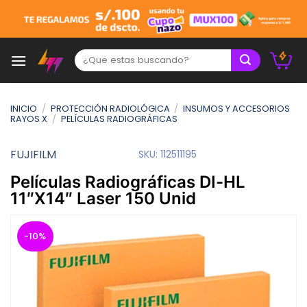
Skip
to
content
Buscar:
INICIO
/
PROTECCIÓN RADIOLÓGICA
/
INSUMOS Y ACCESORIOS
RAYOS X
/
PELÍCULAS RADIOGRÁFICAS
FUJIFILM
SKU:
112511195
Películas Radiográficas DI-HL
11″X14″ Laser 150 Unid
-10%