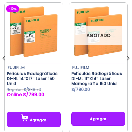
-10%
AGOTADO
FUJIFILM
FUJIFILM
Películas Radiográficas
Películas Radiográficas
DI-HL 14″X17″ Laser 150
DI-ML 11″X14″ Laser
Unid
Mamografía 150 Unid
S/
886.70
S/
790.00
S/
799.00
El
El
precio
precio
original
actual
era:
es:
S/886.70.
S/799.00.
Agregar
Agregar