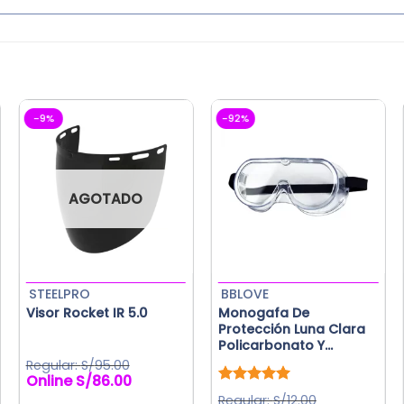
-9%
-92%
AGOTADO
STEELPRO
BBLOVE
Visor Rocket IR 5.0
Monogafa De
Protección Luna Clara
Policarbonato Y
Silicona 31G
S/
95.00
S/
86.00
El
El
Valorado
precio
precio
S/
12.00