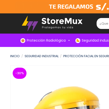
Skip
to
content
Buscar:
Protección Radiológica
Seguridad indust
INICIO
/
SEGURIDAD INDUSTRIAL
/
PROTECCIÓN FACIAL EN SEGUR
-30%