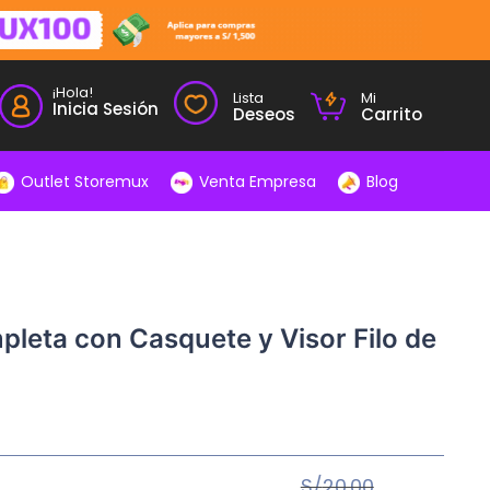
¡Hola!
Lista
Mi
Inicia Sesión
Deseos
Carrito
Outlet Storemux
Venta Empresa
Blog
pleta con Casquete y Visor Filo de
S/
20.00