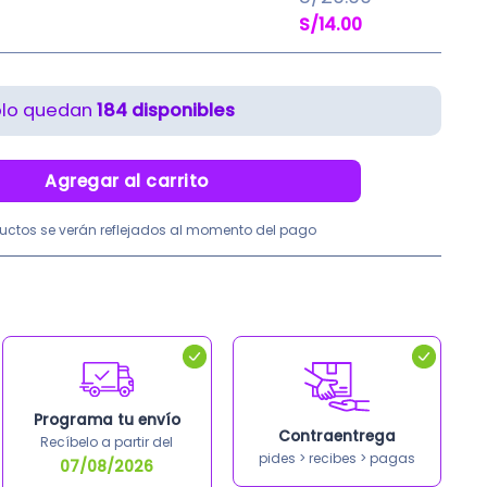
El
El
S/
14.00
precio
precio
original
actual
era:
es:
184 disponibles
S/20.00.
S/14.00.
Casquete y Visor Filo de Aluminio cantidad
Agregar al carrito
uctos se verán reflejados al momento del pago
Programa tu envío
Contraentrega
Recíbelo a partir del
pides > recibes > pagas
07/08/2026