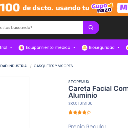
rial
Equipamiento médico
Bioseguridad
IDAD INDUSTRIAL
/
CASQUETES Y VISORES
STOREMUX
Careta Facial Com
Aluminio
SKU:
1013100
Valorado
1
con
4.00
Precio Regular