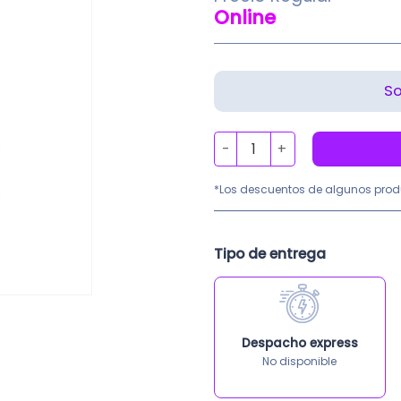
de 5 en
Online
base a
valoración
de un
cliente
Careta Facial Completa con 
*Los descuentos de algunos prod
Tipo de entrega
Despacho express
No disponible