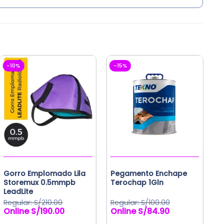
-10%
-15%
-
S
Gorro Emplomado Lila
Pegamento Enchape
A
Storemux 0.5mmpb
Terochap 1Gln
p
LeadLite
S/
210.00
S/
100.00
S/
190.00
S/
84.90
El
El
El
El
El
precio
precio
precio
precio
p