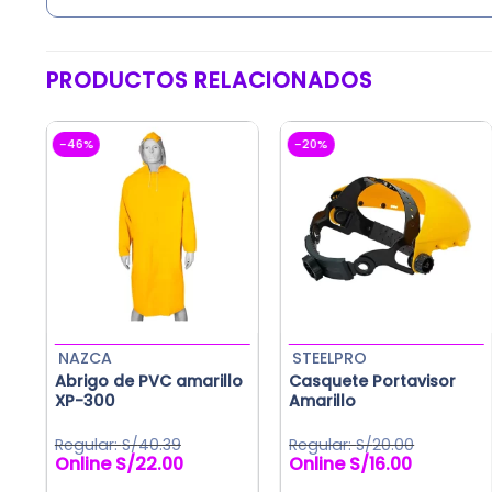
PRODUCTOS RELACIONADOS
-46%
-20%
NAZCA
STEELPRO
Abrigo de PVC amarillo
Casquete Portavisor
XP-300
Amarillo
S/
40.39
S/
20.00
S/
22.00
S/
16.00
El
El
precio
precio