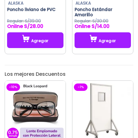
ALASKA
ALASKA
Poncho liviano de PVC
Poncho Estándar
Amarillo
S/
39.00
S/
30.00
S/
28.00
S/
14.00
El
El
El
El
precio
precio
precio
precio
original
actual
original
actual
Agregar
Agregar
era:
es:
era:
es:
S/39.00.
S/28.00.
S/30.00.
S/14.00.
Los mejores Descuentos
-10%
-1%