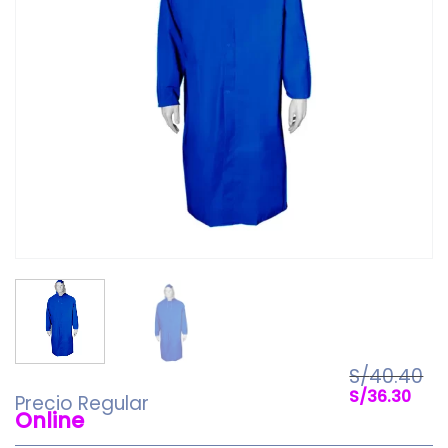
S/
40.40
El
El
S/
36.30
Precio Regular
precio
pre
Online
original
act