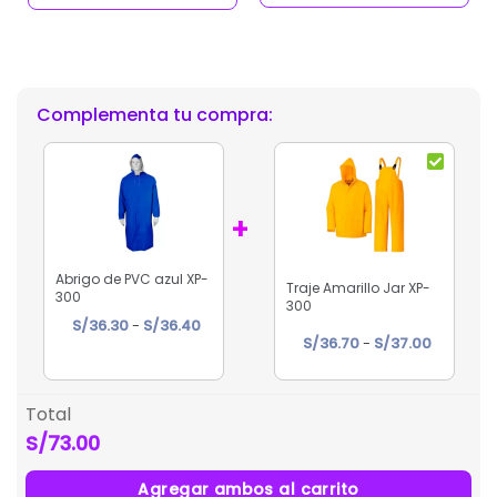
Complementa tu compra:
+
Abrigo de PVC azul XP-
Traje Amarillo Jar XP-
300
300
Rango
S/
36.30
-
S/
36.40
Rango
S/
36.70
-
S/
37.00
de
de
precios:
precios:
desde
desde
Total
S/36.30
S/36.70
hasta
S/73.00
hasta
S/36.40
S/37.00
Agregar ambos al carrito