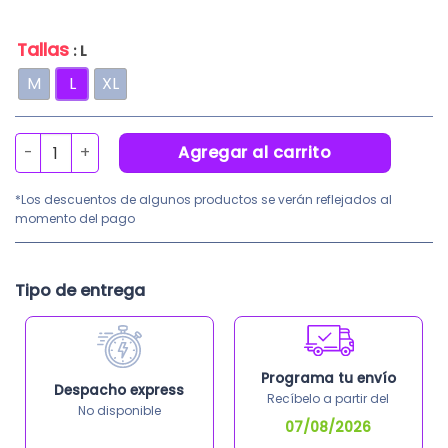
era:
es:
S/40.40.
S/36
Tallas
: L
M
L
XL
Abrigo de PVC azul XP-300 cantidad
Agregar al carrito
*Los descuentos de algunos productos se verán reflejados al
momento del pago
Tipo de entrega
Programa tu envío
Despacho express
Recíbelo a partir del
No disponible
07/08/2026