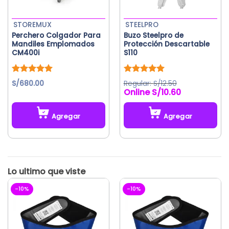
en
la
STOREMUX
STEELPRO
página
Perchero Colgador Para
Buzo Steelpro de
de
Mandiles Emplomados
Protección Descartable
producto
CM400i
S110
Valorado
Valorado
S/
680.00
S/
12.50
con
5.00
con
5.00
S/
10.60
de 5
de 5
Agregar
Agregar
Este
producto
tiene
múltiples
variantes.
Las
-10%
-10%
opciones
se
pueden