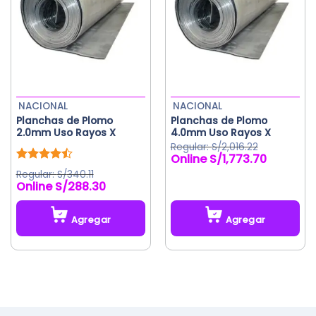
Las
opciones
se
pueden
elegir
en
la
NACIONAL
NACIONAL
página
Planchas de Plomo
Planchas de Plomo
de
2.0mm Uso Rayos X
4.0mm Uso Rayos X
producto
S/
2,016.22
S/
1,773.70
El
El
precio
precio
Valorado
S/
340.11
original
actual
con
4.50
S/
288.30
de 5
era:
es:
S/2,016.22.
S/1,773.70.
Agregar
Agregar
Este
producto
tiene
múltiples
variantes.