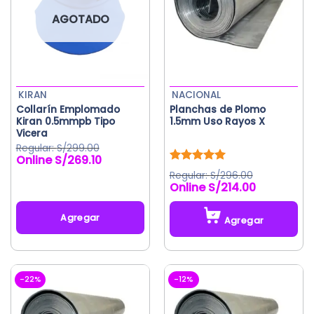
AGOTADO
KIRAN
NACIONAL
Collarín Emplomado
Planchas de Plomo
Kiran 0.5mmpb Tipo
1.5mm Uso Rayos X
Vicera
S/
299.00
S/
269.10
El
El
precio
precio
Valorado
S/
296.00
original
actual
con
5.00
S/
214.00
de 5
era:
es:
S/299.00.
S/269.10.
Agregar
Agregar
Este
producto
tiene
-22%
-12%
múltiples
variantes.