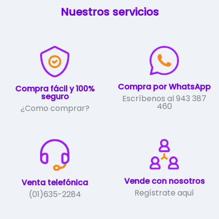
Las
Nuestros servicios
opciones
se
pueden
elegir
en
la
página
de
Compra por WhatsApp
Compra fácil y 100%
producto
seguro
Escríbenos al 943 387
460
¿Como comprar?
Vende con nosotros
Venta telefónica
Regístrate aquí
(01)635-2284