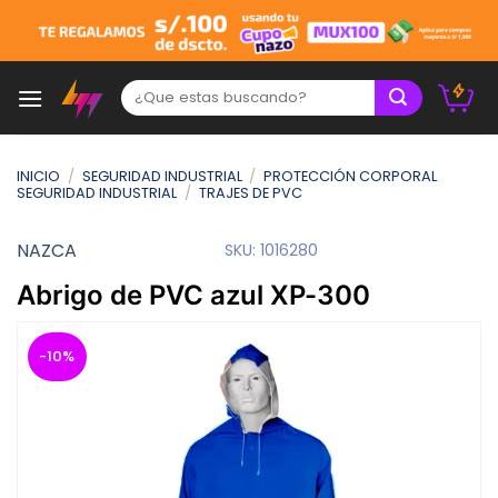
Skip
to
content
Buscar:
INICIO
/
SEGURIDAD INDUSTRIAL
/
PROTECCIÓN CORPORAL
SEGURIDAD INDUSTRIAL
/
TRAJES DE PVC
NAZCA
SKU:
1016280
Abrigo de PVC azul XP-300
-10%