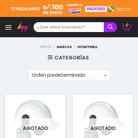
Skip
to
content
Buscar:
INICIO
/
MARCAS
/
HONEYWELL
CATEGORÍAS
AGOTADO
AGOTADO