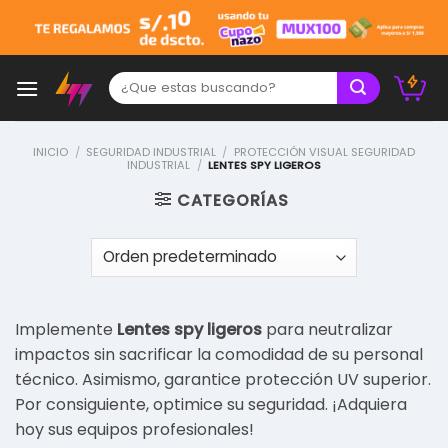
Skip
to
content
Buscar:
INICIO
/
SEGURIDAD INDUSTRIAL
/
PROTECCIÓN VISUAL SEGURIDAD
INDUSTRIAL
/
LENTES SPY LIGEROS
CATEGORÍAS
Implemente
Lentes spy ligeros
para neutralizar
impactos sin sacrificar la comodidad de su personal
técnico. Asimismo, garantice protección UV superior.
Por consiguiente, optimice su seguridad. ¡Adquiera
hoy sus equipos profesionales!