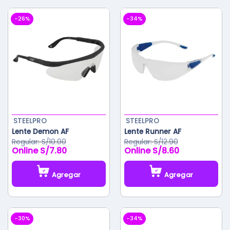
-26%
-34%
STEELPRO
STEELPRO
Lente Demon AF
Lente Runner AF
S/
10.00
S/
12.90
S/
7.80
S/
8.60
Agregar
Agregar
Este
Este
producto
producto
tiene
tiene
-30%
-34%
múltiples
múltiples