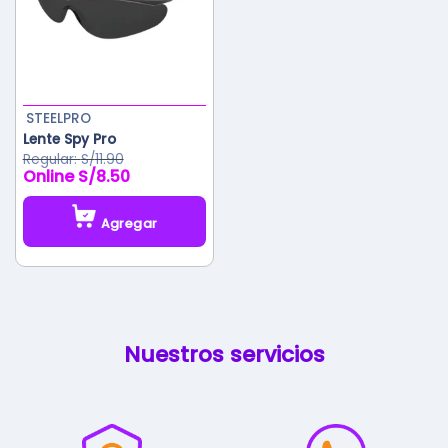
STEELPRO
Lente Spy Pro
S/
11.90
S/
8.50
Agregar
Este
producto
tiene
múltiples
variantes.
Nuestros servicios
Las
opciones
se
pueden
elegir