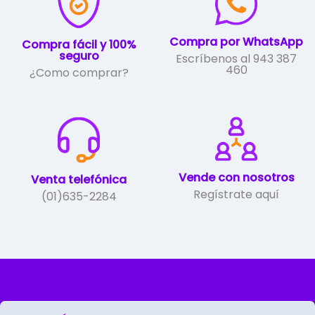
en
la
Compra por WhatsApp
página
Compra fácil y 100%
seguro
Escríbenos al 943 387
de
460
¿Como comprar?
producto
Vende con nosotros
Venta telefónica
Regístrate aquí
(01)635-2284