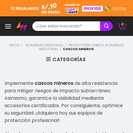
Skip
to
content
Buscar:
INICIO
/
SEGURIDAD INDUSTRIAL
/
PROTECCIÓN CABEZA SEGURIDAD
INDUSTRIAL
/
CASCOS MINEROS
CATEGORÍAS
Implemente
cascos mineros
de alta resistencia
para mitigar riesgos de impacto subterráneo.
Asimismo, garantice la visibilidad mediante
accesorios certificados. Por consiguiente, optimice
su seguridad. ¡Adquiera hoy sus equipos de
protección profesional!